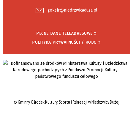
goksir@niedrzwicaduza.pl
PEŁNE DANE TELEADRESOWE »
POLITYKA PRYWATNOŚCI / RODO »
©
Gminny Ośrodek Kultury, Sportu i Rekreacji w Niedrzwicy Dużej