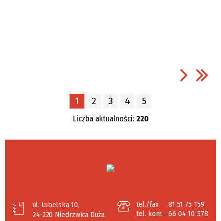
1
2
3
4
5
Liczba aktualności:
220
tel./fax
81 51 75 159
ul. Lubelska 10,
tel. kom.
66 04 10 578
24-220 Niedrzwica Duża