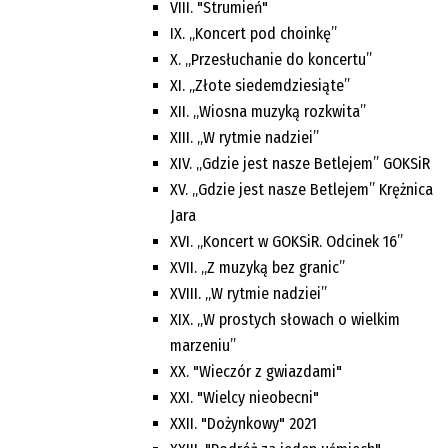
VIII. "Strumień"
IX. „Koncert pod choinkę”
X. „Przesłuchanie do koncertu”
XI. „Złote siedemdziesiąte”
XII. „Wiosna muzyką rozkwita”
XIII. „W rytmie nadziei”
XIV. „Gdzie jest nasze Betlejem” GOKSiR
XV. „Gdzie jest nasze Betlejem” Krężnica
Jara
XVI. „Koncert w GOKSiR. Odcinek 16”
XVII. „Z muzyką bez granic”
XVIII. „W rytmie nadziei”
XIX. „W prostych słowach o wielkim
marzeniu”
XX. "Wieczór z gwiazdami"
XXI. "Wielcy nieobecni"
XXII. "Dożynkowy" 2021