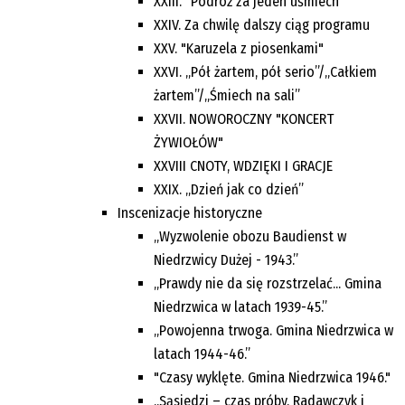
XXIII. "Podróż za jeden uśmiech"
XXIV. Za chwilę dalszy ciąg programu
XXV. "Karuzela z piosenkami"
XXVI. „Pół żartem, pół serio”/„Całkiem
żartem”/„Śmiech na sali”
XXVII. NOWOROCZNY "KONCERT
ŻYWIOŁÓW"
XXVIII CNOTY, WDZIĘKI I GRACJE
XXIX. „Dzień jak co dzień”
Inscenizacje historyczne
„Wyzwolenie obozu Baudienst w
Niedrzwicy Dużej - 1943.”
„Prawdy nie da się rozstrzelać... Gmina
Niedrzwica w latach 1939-45.”
„Powojenna trwoga. Gmina Niedrzwica w
latach 1944-46.”
"Czasy wyklęte. Gmina Niedrzwica 1946."
„Sąsiedzi – czas próby. Radawczyk i