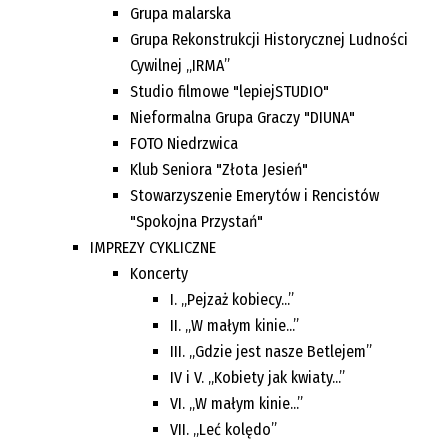
Grupa malarska
Grupa Rekonstrukcji Historycznej Ludności
Cywilnej „IRMA”
Studio filmowe "lepiejSTUDIO"
Nieformalna Grupa Graczy "DIUNA"
FOTO Niedrzwica
Klub Seniora "Złota Jesień"
Stowarzyszenie Emerytów i Rencistów
"Spokojna Przystań"
IMPREZY CYKLICZNE
Koncerty
I. „Pejzaż kobiecy...”
II. „W małym kinie...”
III. „Gdzie jest nasze Betlejem”
IV i V. „Kobiety jak kwiaty...”
VI. „W małym kinie...”
VII. „Leć kolędo”