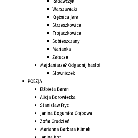
Radawczyk
Warszawiaki
Krężnica Jara
Strzeszkowice
Trojaczkowice
Sobieszczany
Marianka
Załucze
Majdaniarze? Odgadnij hasło!
Słowniczek
POEZJA
Elżbieta Baran
Alicja Borowiecka
Stanisław Fryc
Janina Bogumiła Głąbowa
Zofia Grudzień
Marianna Barbara Klimek
Janina Kot