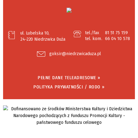
tel./fax
81 51 75 159
ul. Lubelska 10,
tel. kom.
66 04 10 578
24-220 Niedrzwica Duża
goksir@niedrzwicaduza.pl
PEŁNE DANE TELEADRESOWE »
POLITYKA PRYWATNOŚCI / RODO »