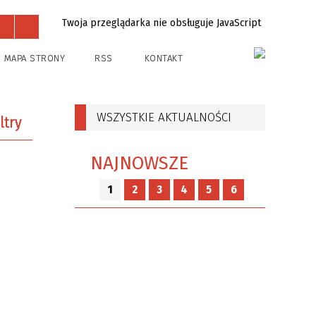
Twoja przeglądarka nie obsługuje JavaScript
Projekty
Kontakt
MAPA STRONY
RSS
KONTAKT
WSZYSTKIE AKTUALNOŚCI
iltry
NAJNOWSZE
fraza
1
2
3
4
5
6
—
i
a