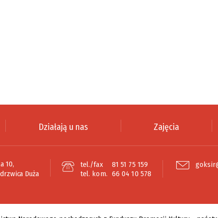
Działają u nas
Zajęcia
a 10,
tel./fax
81 51 75 159
goksir
edrzwica Duża
tel. kom.
66 04 10 578