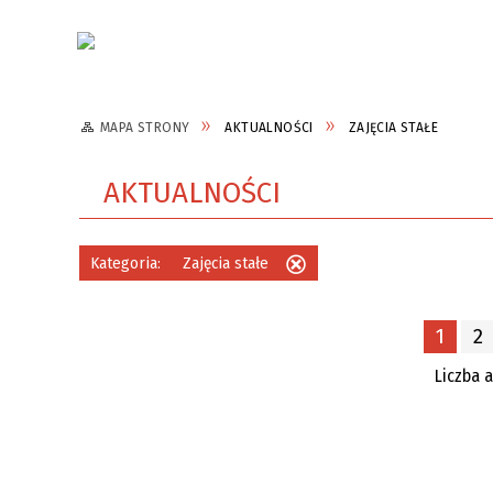
Aktualności
MAPA STRONY
AKTUALNOŚCI
ZAJĘCIA STAŁE
AKTUALNOŚCI
Kategoria:
Zajęcia stałe
Usuń
ten
filtr
1
2
Liczba 