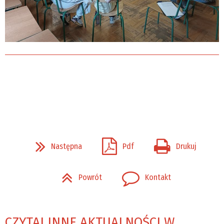
Następna
Pdf
Drukuj
Powrót
Kontakt
CZYTAJ INNE AKTUALNOŚCI W