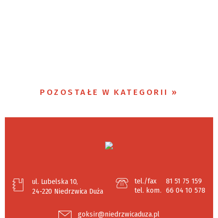
POZOSTAŁE W KATEGORII
tel./fax
81 51 75 159
ul. Lubelska 10,
tel. kom.
66 04 10 578
24-220 Niedrzwica Duża
goksir@niedrzwicaduza.pl