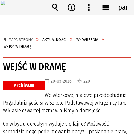
pane
Wyszukiwarka
Narzędzia
Menu
Menu
szczegółowe
główne
MAPA STRONY
AKTUALNOŚCI
WYDARZENIA
WEJŚĆ W DRAMĘ
WEJŚĆ W DRAMĘ
20-05-2026
220
Archiwum
We wtorkowe, majowe przedpołudnie
Pogadalnia gościła w Szkole Podstawowej w Krężnicy Jarej.
W klasie czwartej rozmawialiśmy o dorosłości.
Co w byciu dorosłym wydaje się fajne? Możliwość
samodzielnego podejmowania decyzji, posiadanie pracy,