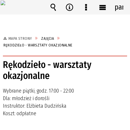
pane
Wyszukiwarka
Narzędzia
Menu
Menu
szczegółowe
główne
MAPA STRONY
ZAJĘCIA
RĘKODZIEŁO - WARSZTATY OKAZJONALNE
Rękodzieło - warsztaty
okazjonalne
Wybrane piątki, godz. 17:00 - 22:00
Dla: młodzież i dorośli
Instruktor: Elżbieta Dudzińska
Koszt: odpłatne