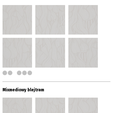
Mixmediowy blejtram