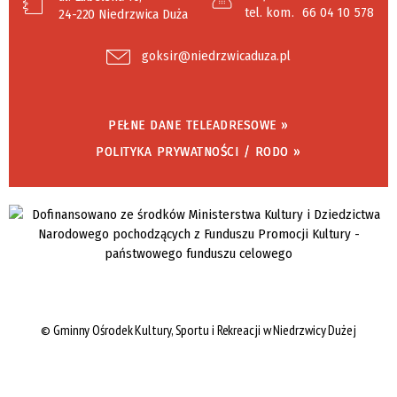
tel. kom.
66 04 10 578
24-220 Niedrzwica Duża
goksir@niedrzwicaduza.pl
PEŁNE DANE TELEADRESOWE »
POLITYKA PRYWATNOŚCI / RODO »
©
Gminny Ośrodek Kultury, Sportu i Rekreacji w Niedrzwicy Dużej