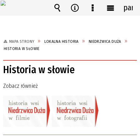
pane
Wyszukiwarka
Narzędzia
Menu
Menu
szczegółowe
główne
MAPA STRONY
LOKALNA HISTORIA
NIEDRZWICA DUŻA
HISTORIA W SŁOWIE
Historia w słowie
Zobacz również