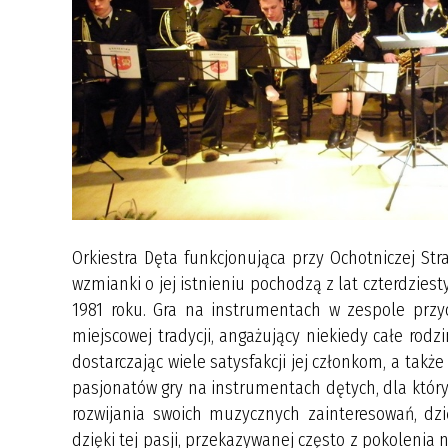
Orkiestra Dęta funkcjonująca przy Ochotniczej Str
wzmianki o jej istnieniu pochodzą z lat czterdziest
1981 roku. Gra na instrumentach w zespole przyc
miejscowej tradycji, angażujący niekiedy całe rodzin
dostarczając wiele satysfakcji jej członkom, a takż
pasjonatów gry na instrumentach dętych, dla któr
rozwijania swoich muzycznych zainteresowań, dzi
dzięki tej pasji, przekazywanej często z pokolenia