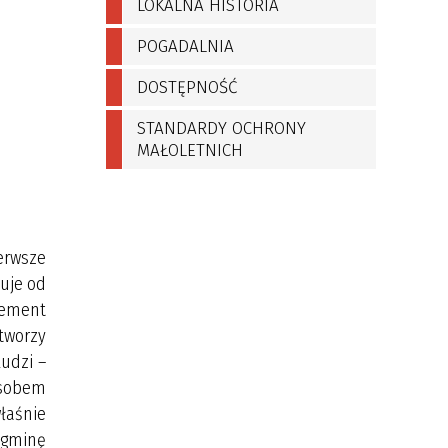
LOKALNA HISTORIA
POGADALNIA
DOSTĘPNOŚĆ
STANDARDY OCHRONY
MAŁOLETNICH
ierwsze
nuje od
lement
 tworzy
ludzi –
osobem
łaśnie
a gminę