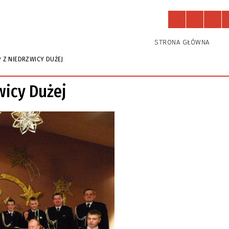
Działają u nas
Zajęcia
STRONA GŁÓWNA
 Z NIEDRZWICY DUŻEJ
wicy Dużej