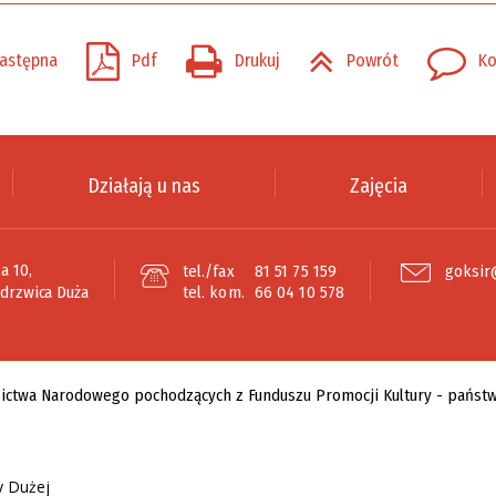
astępna
Pdf
Drukuj
Powrót
Ko
Działają u nas
Zajęcia
a 10,
tel./fax
81 51 75 159
goksir
edrzwica Duża
tel. kom.
66 04 10 578
y Dużej