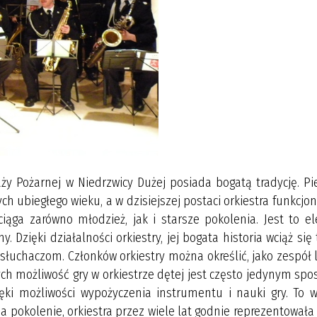
aży Pożarnej w Niedrzwicy Dużej posiada bogatą tradycję. P
ych ubiegłego wieku, a w dzisiejszej postaci orkiestra funkcjo
iąga zarówno młodzież, jak i starsze pokolenia. Jest to e
y. Dzięki działalności orkiestry, jej bogata historia wciąż się
e słuchaczom. Członków orkiestry można określić, jako zespół 
ych możliwość gry w orkiestrze dętej jest często jedynym sp
ęki możliwości wypożyczenia instrumentu i nauki gry. To w
 na pokolenie, orkiestra przez wiele lat godnie reprezentował