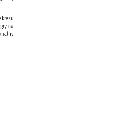
zakresu
 gry na
onalny