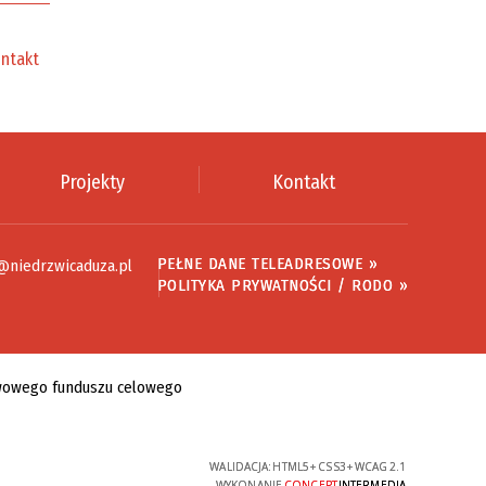
ntakt
Projekty
Kontakt
PEŁNE DANE TELEADRESOWE »
@niedrzwicaduza.pl
POLITYKA PRYWATNOŚCI / RODO »
WALIDACJA:
HTML5
+
CSS3
+
WCAG 2.1
WYKONANIE
CONCEPT
INTERMEDIA