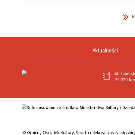
N
Aktualności
ul. Lubelsk
24-220 Ni
©
Gminny Ośrodek Kultury, Sportu i Rekreacji w Niedrzwic