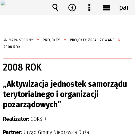
pane
Wyszukiwarka
Narzędzia
Menu
Menu
szczegółowe
główne
MAPA STRONY
PROJEKTY
PROJEKTY ZREALIZOWANE
2008 ROK
2008 ROK
„Aktywizacja jednostek samorządu
terytorialnego i organizacji
pozarządowych”
Realizator:
GOKSiR
Partner:
Urząd Gminy Niedrzwica Duża