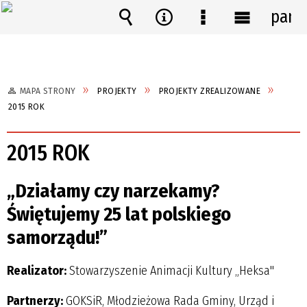
pane
Wyszukiwarka
Narzędzia
Menu
Menu
szczegółowe
główne
MAPA STRONY
PROJEKTY
PROJEKTY ZREALIZOWANE
2015 ROK
2015 ROK
„Działamy czy narzekamy?
Świętujemy 25 lat polskiego
samorządu!”
Realizator:
Stowarzyszenie Animacji Kultury „Heksa"
Partnerzy:
GOKSiR, Młodzieżowa Rada Gminy, Urząd i