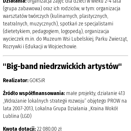
Działania:
organizacja zajęć dla dzieci w wieku 2-4 lata
(grupa zabawowa) oraz ich rodziców, w tym: organizacja
warsztatów twórczych (kulinarnych, plastycznych,
teatralnych, muzycznych), spotkań ze specjalistami
(dietetykiem, pedagogiem, logopedą), organizacja
wycieczek m.in. do Muzeum Wsi Lubelskiej, Parku Zwierząt,
Rozrywki i Edukacji w Wojciechowie.
"Big-band niedrzwickich artystów"
Realizator:
GOKSiR
Źródło współfinansowania:
małe projekty, działanie 413
„Wdrażanie lokalnych strategii rozwoju” objętego PROW na
lata 2007-2013, Lokalna Grupa Działania „Kraina Wokół
Lublina (LGD)
Kwota dotacji:
22 080,00 zł