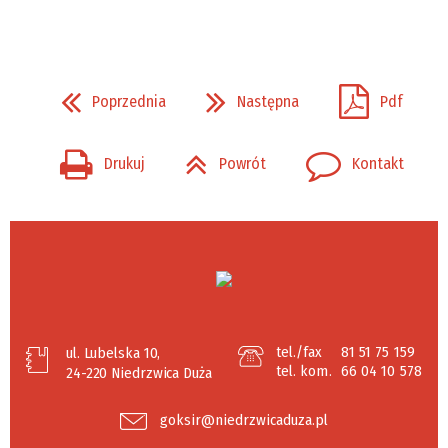
Poprzednia
Następna
Pdf
Drukuj
Powrót
Kontakt
tel./fax
81 51 75 159
ul. Lubelska 10,
tel. kom.
66 04 10 578
24-220 Niedrzwica Duża
goksir@niedrzwicaduza.pl