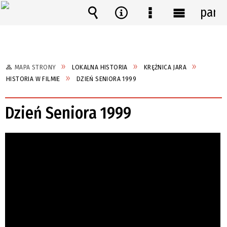
pane
Wyszukiwarka
Narzędzia
Menu
Menu
szczegółowe
główne
MAPA STRONY
LOKALNA HISTORIA
KRĘŻNICA JARA
HISTORIA W FILMIE
DZIEŃ SENIORA 1999
Dzień Seniora 1999