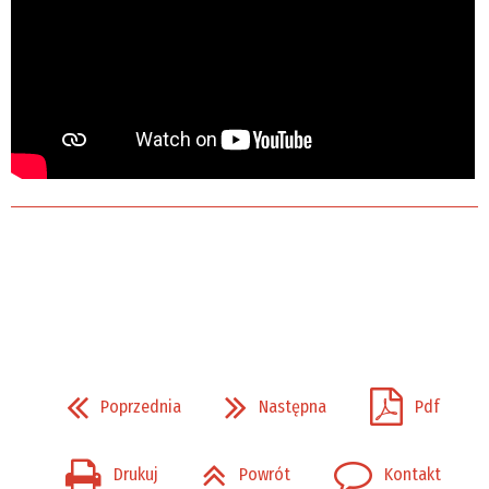
Poprzednia
Następna
Pdf
Drukuj
Powrót
Kontakt