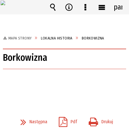
pane
Wyszukiwarka
Narzędzia
Menu
Menu
szczegółowe
główne
MAPA STRONY
LOKALNA HISTORIA
BORKOWIZNA
Borkowizna
Następna
Pdf
Drukuj