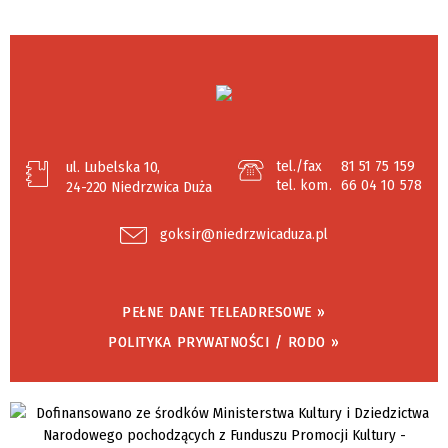
tel./fax
81 51 75 159
ul. Lubelska 10,
tel. kom.
66 04 10 578
24-220 Niedrzwica Duża
goksir@niedrzwicaduza.pl
PEŁNE DANE TELEADRESOWE »
POLITYKA PRYWATNOŚCI / RODO »