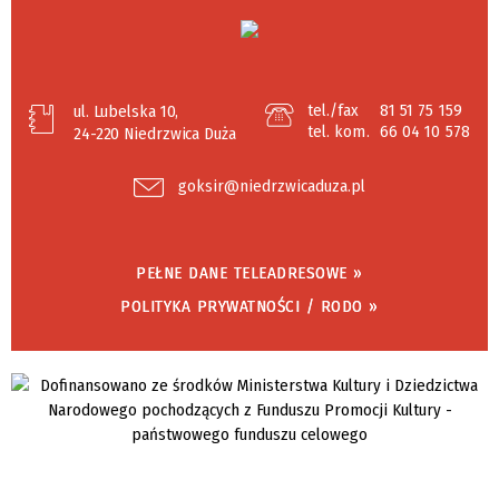
tel./fax
81 51 75 159
ul. Lubelska 10,
tel. kom.
66 04 10 578
24-220 Niedrzwica Duża
goksir@niedrzwicaduza.pl
PEŁNE DANE TELEADRESOWE »
POLITYKA PRYWATNOŚCI / RODO »