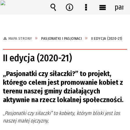
pane
Wyszukiwarka
Narzędzia
Menu
Menu
szczegółowe
główne
MAPA STRONY
PASJONATKI I PASJONACI
II EDYCJA (2020-21)
II edycja (2020-21)
„Pasjonatki czy siłaczki?” to projekt,
którego celem jest promowanie kobiet z
terenu naszej gminy działających
aktywnie na rzecz lokalnej społeczności.
„
Pasjonatki czy siłaczki” to kobiety,
którym bliski jest los
naszej małej ojczyzny,